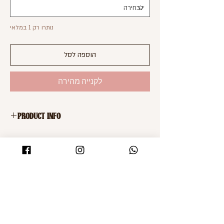
נותרו רק 1 במלאי
הוספה לסל
לקנייה מהירה
PRODUCT INFO
חולצת סריג דקה
בצבע אפור בהיר
בד סטרצ'י
מידה XS של STUDIO PASHA
SHOMZ
Shop
About
Shipping & Returns