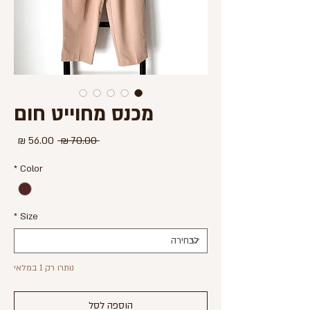
מכנס מחוייט חום
מחיר
מחיר
 ‏70.00 ‏₪ 
רגיל
מבצע
*
Color
*
Size
נותרו רק 1 במלאי
הוספה לסל