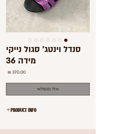
סנדל וינטג' סגול נייקי
מידה 36
מחיר
אזל מהמלאי
PRODUCT INFO
סנדלי וינטג' בצבע סגול
עם פתחי קאט אאוט