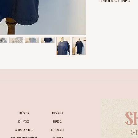
PRODUCT INFO
לה בצבע כחול כהה
ייל פס רקום בצדדים
מבד ניילון
גזרת אוברסייז
ית - לבן עם נקודות
תם קטן במרכז (ניתן
 בתמונה האחרונה)*
ורך שמלה - 81 ס"מ
מידה S של ADIDAS
חולצות
שמלות
גופיות
בגדי ים
מכנסיים
בגדי ספורט