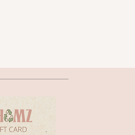
שמ
עם דיט
דו צדד
*בצד הלבן עם הנקודות יש כ
לראות
א