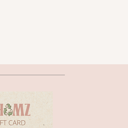
שמלת מ
בד רי
אור
מידה M של .M.I.N.G