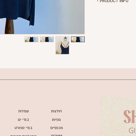
PRODUCT INFO
ידי בצבע אפור כהה
ב עם טקסטורת פסים
סטרצ'י
ך שמלה - 106 ס"מ
T.I
חולצות
שמלות
גופיות
בגדי ים
מכנסיים
בגדי ספורט