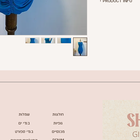
PRODUCT INFO
שמלה בצבע כחול
ווצים בצדדים ולאורך
ורך שמלה - 80 ס"מ
מידה M של ZARA
חולצות
שמלות
גופיות
בגדי ים
מכנסיים
בגדי ספורט