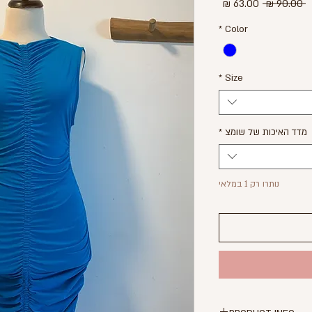
מחיר
מחיר
 ‏90.00 ‏₪ 
רגיל
מבצע
*
Color
*
Size
מדד האיכות של שומצ
*
נותרו רק 1 במלאי