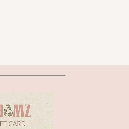
שמל
דיטייל תי
סרט בד 
א
חדשה
מידה S/M של Dé Rococo