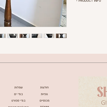
PRODUCT INFO
ה שחורה מבד סאטן
כריות בכתפיים
פורים בסטייל מחוייט
תואם לקשירה במותן
ורך שמלה - 81 ס"מ
 לגמרי! עם הטיקט!
חולצות
שמלות
גופיות
בגדי ים
מכנסיים
בגדי ספורט