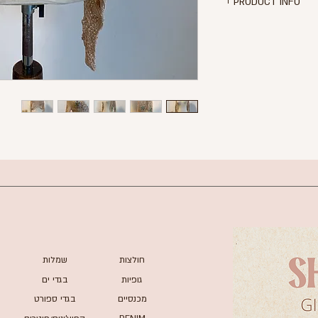
PRODUCT INFO
ה ומחוררת בצבע בז'
ייל אבנים צבעוניות
גזרת קרופ
100% ויסוקזה
חולצות
שמלות
גופיות
בגדי ים
מכנסיים
בגדי ספורט