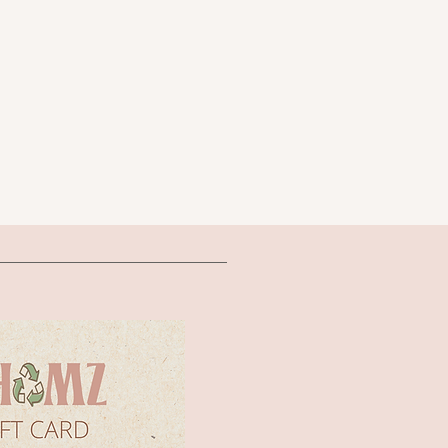
עליונית סרוג
עם דיט
מידה 40 של Roberto Cavalli