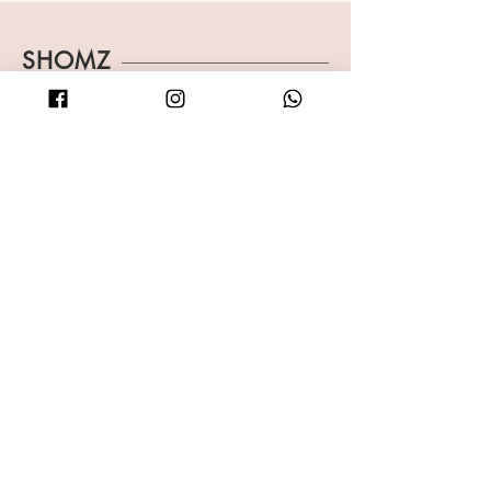
SHOMZ
Shop
About
Shipping & Returns
Blog
FAQ
Contact
Accessibility statement
רוצה לפנק מישהי במתנה שווה ?
רכשי עכשיו גיפטקארד לאתר SHOMZ