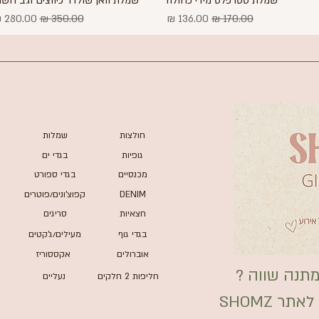
שמלת סטרפלס מידי כחולה
שמלת וואן שולדר כיווצים וגב חשו
מחיר רגיל
מחיר מבצע
מחיר רגיל
מחיר מבצ
חולצות
שמלות
גופיות
בגדי ים
מכנסיים
בגדי ספורט
DENIM
קפוצ'ונים/פוטרים
חצאיות
סריגים
בגדי גוף
מעילים/ג'קטים
אוברולים
אקססוריז
תנה שווה ?
חליפות 2 חלקים
נעליים
ר SHOMZ