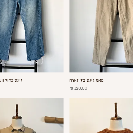
תצוגה מהירה
מאמ ג'ינס בז' זארה
תצוגה מהירה
ג'ינס כחול ו
מחיר