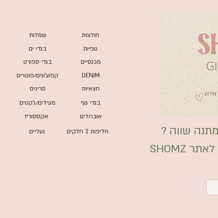
חולצות
שמלות
גופיות
בגדי ים
מכנסיים
בגדי ספורט
DENIM
קפוצ'ונים/פוטרים
חצאיות
סריגים
בגדי גוף
מעילים/ג'קטים
אוברולים
אקססוריז
תנה שווה ?
חליפות 2 חלקים
נעליים
ר SHOMZ