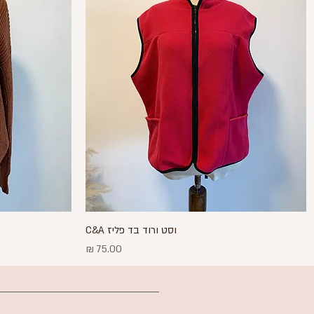
תצוגה מהירה
וסט ורוד בד פליז C&A
מחיר