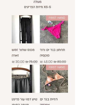
מעולה
מידות הפריטים XS-S
FIRST HAND
תחתון בגד ים ורוד
מכנס שחור זמש
פוקסיה
זארה
מחיר רגיל
מחיר מבצע
מחיר רגיל
מחיר מבצע
FIRST HAND
חזיית בגד ים
טייץ דמוי עור פרינט
אפרסק
מנומר במותן