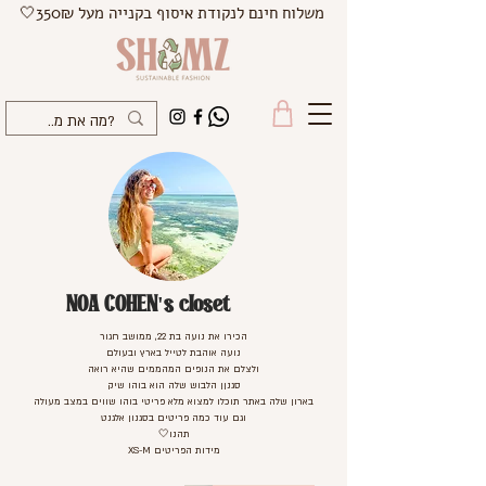
משלוח חינם לנקודת איסוף בקנייה מעל 350₪🤍
NOA COHEN's closet
הכירו את נועה בת 22, ממושב חגור
נועה אוהבת לטייל בארץ ובעולם
ולצלם את הנופים המהממים שהיא רואה
סגנןן הלבוש שלה הוא בוהו שיק
בארון שלה באתר תוכלו למצוא מלא פריטי בוהו שווים במצב מעולה
וגם עוד כמה פריטים בסגנון אלגנט
תהנו🤍
מידות הפריטים XS-M