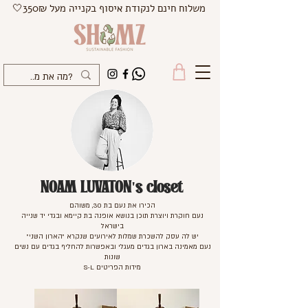
משלוח חינם לנקודת איסוף בקנייה מעל 350₪🤍
NOAM LUVATON's closet
הכירו את נעם בת 30, משוהם
נעם חוקרת ויוצרת תוכן בנושא אופנה בת קיימא ובגדי יד שנייה
בישראל
יש לה עסק להשכרת שמלות לאירועים שנקרא "הארון השני"
נעם מאמינה בארון בגדים מעגלי ובאפשרות להחליף בגדים עם נשים
שונות
מידות הפריטים S-L