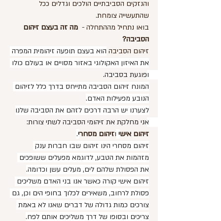
והנזקים הסביבתיים הולכים וגדלים ככל 
שהתעשייה צומחת.
בואו נתחיל מההתחלה -  
מה זה בעצם זיהום 
הסביבה?
זיהום הסביבה 
הוא בעצם תופעה זיהומית המפרה 
את האיזון האקולוגי באזור מסויים או בעולם כולו 
ופוגעת בסביבה. 
המונח זיהום הסביבה מתייחס בדרך כלל לזיהום 
הנובע מפעילות האדם.
לצערנו יש הרבה דרכים לזהם את הסביבה שלנו
אני מחלקת את זיהומי הסביבה לשתי צורות: 
זיהום אישי
 ו
זיהום מסחרי
. 
זיהום מסחרי הינו זיהום שבו חברות ענק 
מזהמות את הטבע, לדוגמא מפעלים ששופכים 
את הפסולת שלהם לים, מעלים עשן וכדומה.
זיהום אישי קורה כאשר אנו בני האדם משליכים 
פסולת לרחוב, משאירים לכלוך בחופי הים וכן, גם 
צורכים כמות גדולה של דברים שאנו לא באמת 
צריכים ובסופו של דרך משליכים אותם לפח.