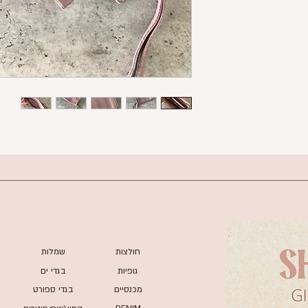
ויה 100% כותנה
המון תאי אחסון
סגירת רוכסן
- 23*12.5 ס"מ
של Mia Inspiration
חולצות
שמלות
גופיות
בגדי ים
מכנסיים
בגדי ספורט