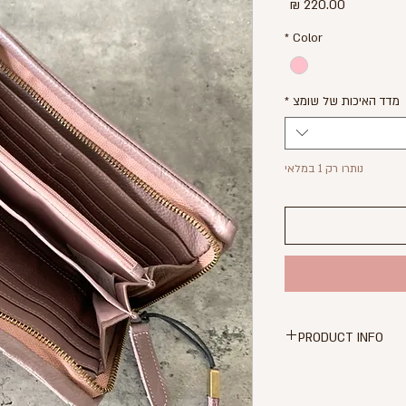
מחיר
*
Color
מדד האיכות של שומצ
*
נותרו רק 1 במלאי
PRODUCT INFO
בע ורוד עתיק (כהה)
בד עור 100% אמיתי