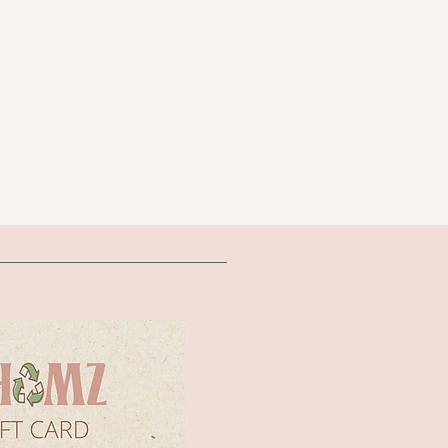
בטנה עש
מידות ארנק 