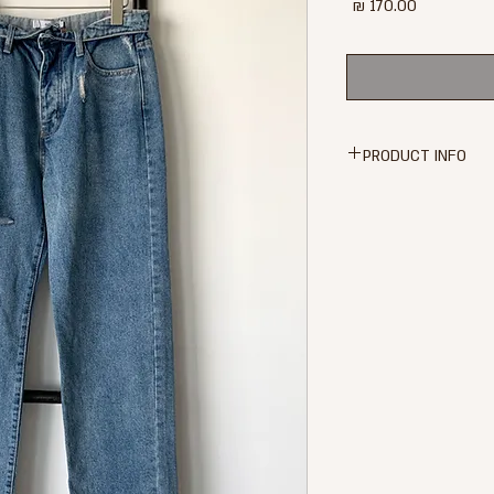
מחיר
PRODUCT INFO
ג'ינס בצבע כחול
גזרת מותן גבוהה
רגל ישרה
 במותן (תפור למכנס)
קרע בירך ימין
סיומת פרומה
 לגמרי! עם הטיקט!
רך ג'ינס - 109 ס"מ
מידה M של ADIKA