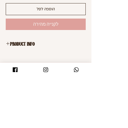
הוספה לסל
לקנייה מהירה
PRODUCT INFO
כובע בצבע שחור מבריק
בד דמוי עור
של TOPTEN
SHOMZ
Shop
About
Shipping & Returns
Blog
FAQ
Contact
Accessibility statement