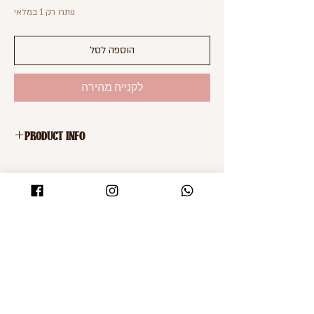
נותרו רק 1 במלאי
הוספה לסל
לקנייה מהירה
PRODUCT INFO
מעיל פוף ניילון בצבע כחול
רוכסן לאורך
כיסים בצדדים
מידה 38 של TAGWOMAN
SHOMZ
Shop
About
Shipping & Returns
Blog
FAQ
Contact
Accessibility statement