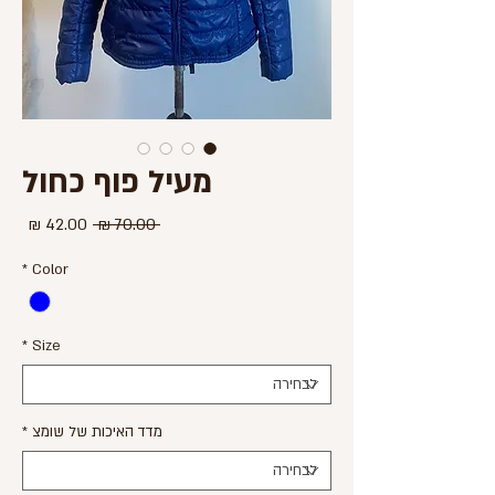
מעיל פוף כחול
מחיר
מחיר
 ‏70.00 ‏₪ 
רגיל
מבצע
*
Color
*
Size
מדד האיכות של שומצ
*