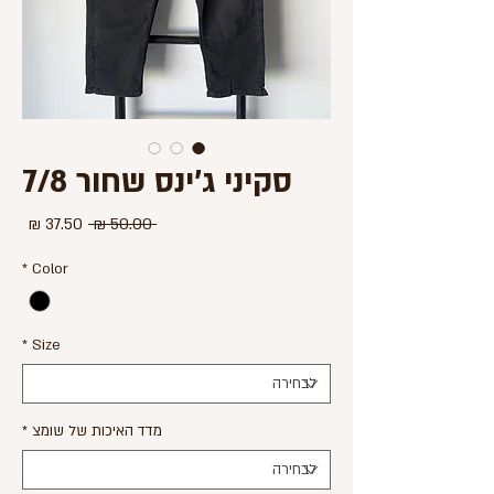
סקיני ג'ינס שחור 7/8
מחיר
מחיר
 ‏50.00 ‏₪ 
רגיל
מבצע
*
Color
*
Size
מדד האיכות של שומצ
*