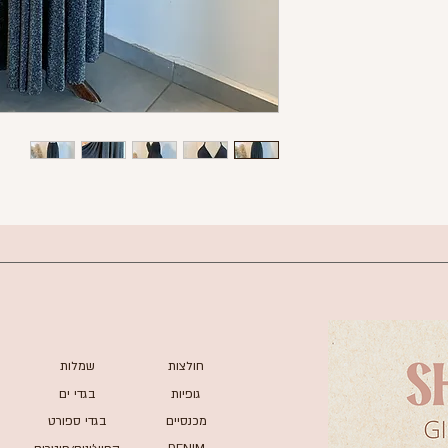
ה בצבע שחור וכסוף
גזרת קולר
גב חשוף
שסע במרכז
מטה - 150 ס"מ
מידה 2 של biba
חולצות
שמלות
גופיות
בגדי ים
מכנסיים
בגדי ספורט