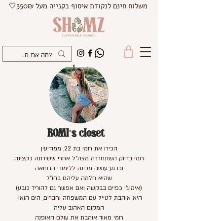
משלוח חינם לנקודת איסוף בקנייה מעל 350₪🤍
ROMI's closet
הכירו את רומי בת 22, ממודיעין
רומי בדיוק השתחררה מצה"ל אחרי ששירתה כקצינה
וכרגע עושה מכינה ללימודי הרפואה
שהיא חלמה עליהם בחו"ל
(אימוג'י כפיים בבקשה ואם אפשר גם להוריד כובע)
!היא אוהבת לטייל עם המשפחה וחברים, הים הוא
המקום האהוב עליה
רומי מאוד אוהבת את עולם האופנה