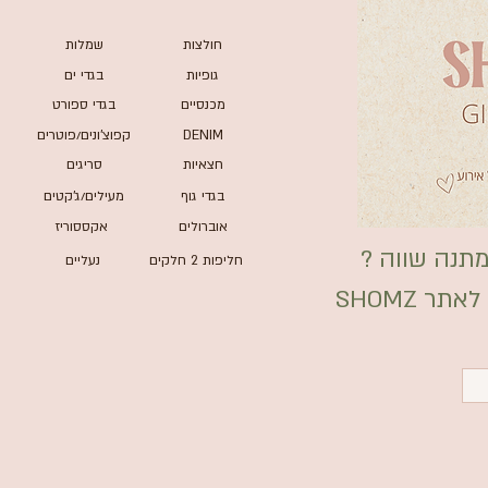
חולצות
שמלות
גופיות
בגדי ים
מכנסיים
בגדי ספורט
DENIM
קפוצ'ונים/פוטרים
חצאיות
סריגים
בגדי גוף
מעילים/ג'קטים
אוברולים
אקססוריז
תנה שווה ?
חליפות 2 חלקים
נעליים
ר SHOMZ