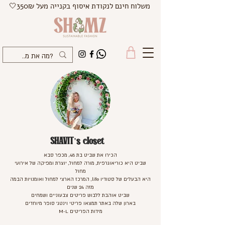
משלוח חינם לנקודת איסוף בקנייה מעל 350₪🤍
SHAVIT's closet
הכירו את שביט בת 48, מכפר סבא
שביט היא כוריאוגרפית, מורה למחול, יוצרת ומפיקה של אירועי
מחול
היא הבעלים של סטודיו life, המרכז הארצי למחול ואומנויות הבמה
מזה 24 שנים
שביט אוהבת ללבוש פריטים צבעוניים ושמחים
בארון שלה באתר תמצאו פריטי וינטג' סופר מיוחדים
מידות הפריטים M-L