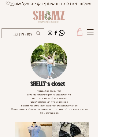
משלוח חינם לנקודת איסוף בקנייה מעל 350₪🤍
SHELLY's closet
הכירו את שלי בת 19, מחיפה
שלי התגייסה ממש לא מזמן אחרי שסיימה שנת שירות
היא אוהבת לצלם ולכתוב בזמנה הפנוי
סגנון הלבוש שלה הוא סטריט סטייל בעיקר
אבל בארון שלה בבית לגמרי תוכלו למצוא פריטים מכל הסגנונות
היא מאוד אוהבת להחליף בגדים ביו חברות ושמחה מאוד שיש פלטפורמה כמו שומצ🤍
מידות הפריטים XS-M