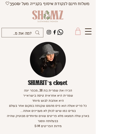
משלוח חינם לנקודת איסוף בקנייה מעל 350₪🤍
SHIMRIT's closet
הכירו את שמרית בת 38, מכפר יונה
שמרית היא אחראית טיסה בישראייר
היא אוהבת לבוש מיוחד
כל פריט אצלה הוא פיס מהמם שקנתה במקום אחר בעולם
בגדים כמו שיש לכולן לא מעניינים אותה...
בארון שלה תמצאו מלא פריטים שווים ומיוחדים מבוטיק שהיה
בבעלותה ונסגר
מידות הפריטים S-M