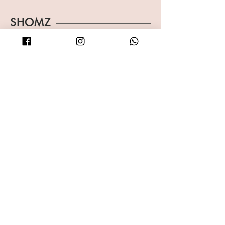
SHOMZ
Shop
About
Shipping & Returns
Blog
FAQ
Contact
Accessibility statement
רוצה לפנק מישהי במתנה שווה ?
רכשי עכשיו גיפטקארד לאתר SHOMZ