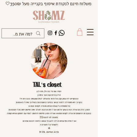
משלוח חינם לנקודת איסוף בקנייה מעל 350₪🤍
TAL's closet
הכירו את טל בת 24, מחולון
טל עובדת עם נוער בסיכון
ובנוסף יש לה עסק קטן של נרות ומוצרים לבית שנעשים בעבודת יד!
בקרוב היא מתחילה ללמוד תואר במדעי ההתנהגות בשילוב טיפול באומנות
טל מספרת על עצמה שהיא מכורה לקניות ועיצוב
סגנון הלבוש שלה הוא בעיקר אלגנט אבל היא אוהבת לשלב איתו פריטים יפים מכל הסגנונות
בעקבות ההתמכרות שלה לקניות תמצאו אצלה המון פריטים חדשים לגמרי עם הטיקט שהיא קנתה
ופשוט לא לבשה🤷‍♀️
אבל איזה כיף שהיא יכולה להעביר אותם הלאה לבנות אחרות
ולשמור על הסביבה
♻️
מידות הפריטים M-2XL