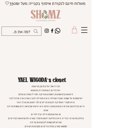
משלוח חינם לנקודת איסוף בקנייה מעל 350₪🤍
YAEL WIGODA's closet
הכירו את יעל בת 22, מרעננה
יעל בדיוק השתחררה מהצבא
היא אוהבת אומנות, לשמוע מוזיקה ולטייל בארץ ובעולם
יעל מספת על עצמה שככל שגדלה היא התחילה להבין את הערך של כל דבר
והיא לגמרי הפסיקה לקנות פריטים לפי חשק או צורך רגעי
היום בכל פעם שהיא רוכשת משהו חדש היא יודעת שכנראה היא באמת צריכה
אותו
או שהוא מוסיף לה ערך לחיים
כחלק מהשינוי בחייה היא החליטה לעשות סדר בארון ולהוציא את הפריטים
שהיא לא באמת לובשת או צריכה
תמצאו בארון שלה פריטים בסגנונות שונים