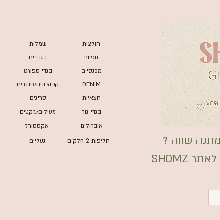
חולצות
שמלות
גופיות
בגדי ים
מכנסיים
בגדי ספורט
DENIM
קפוצ'ונים/פוטרים
חצאיות
סריגים
בגדי גוף
מעילים/ג'קטים
אוברולים
אקססוריז
תנה שווה ?
חליפות 2 חלקים
נעליים
ר SHOMZ