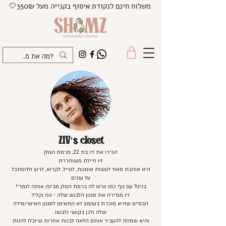
משלוח חינם לנקודת איסוף בקנייה מעל 350₪🤍
ZIV's closet
הכירו את זיו בת 22, מרמת הגולן
זיו חיילת משוחררת
היא אוהבת מאוד לעשות אומנות, לטייל, לקרוא, לרוץ ולהסתכל
על עננים
בנינו? עם נוף כמו שיש לה ברמת הגולן מבינה אותה לגמרי!
זיו מגדירה את סגנון הלבוש שלה - נוח וקליל
הבגדים שהיא מוכרת בשומצ לא התאימו לסגנון האישי/מידה
שלה ולכן בקושי נלבשו
והיא שמחה להעביר אותם הלאה לבנות אחרות שיוכלו להנות