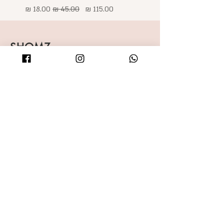
מחיר
מחיר רגיל
מחיר מבצע
SHOMZ
Shop
About
Shipping & Returns
Blog
FAQ
Contact
Accessibility statement
רוצה לפנק מישהי במתנה שווה ?